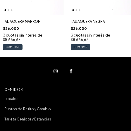
TABAQUERA MARRON
TABAQUERA NEGRA
$26.000
$26.000
3
cuotas sin interés de
3
cuotas sin interés de
$8.666,67
$8.666,67
COMPRAR
COMPRAR
CENIDOR
Locales
Puntos de Retiro y Cambio
Tarjeta Cenidor y Estancias