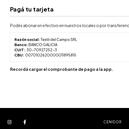
Pagá tu tarjeta
Podés abonar en efectivo en nuestros locales o por transferenc
Razón social:
Textil del Campo SRL
Banco:
BANCO GALICIA
CUIT:
30-70927252-3
CBU:
0070102620000011895815
Recordá cargar el comprobante de pago a la app.
CENIDOR