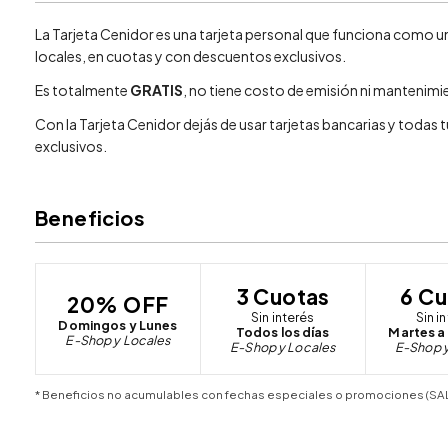
La Tarjeta Cenidor es una tarjeta personal que funciona como u
locales, en cuotas y con descuentos exclusivos.
Es totalmente
GRATIS
, no tiene costo de emisión ni mantenimie
Con la Tarjeta Cenidor dejás de usar tarjetas bancarias y todas
exclusivos.
Beneficios
3 Cuotas
6 Cu
20% OFF
Sin interés
Sin i
Domingos y Lunes
Todos los días
Martes a
E-Shop y Locales
E-Shop y Locales
E-Shop y
* Beneficios no acumulables con fechas especiales o promociones (SALE