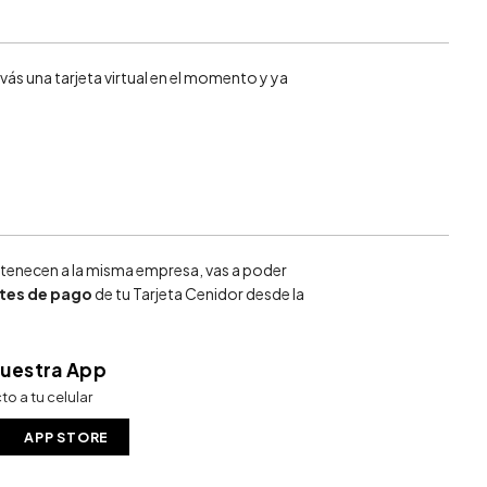
evás una tarjeta virtual en el momento y ya
enecen a la misma empresa, vas a poder
tes de pago
de tu Tarjeta Cenidor desde la
uestra App
to a tu celular
APP STORE