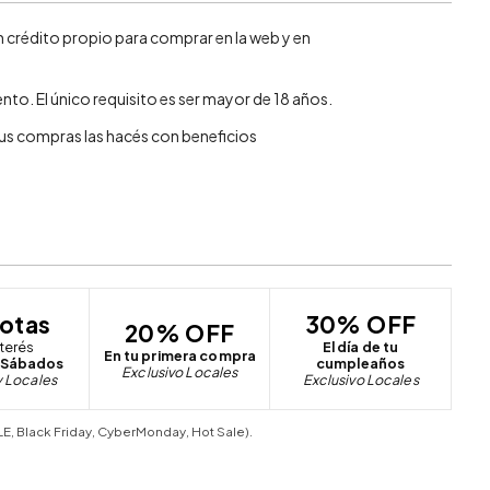
n crédito propio para comprar en la web y en
nto. El único requisito es ser mayor de 18 años.
 tus compras las hacés con beneficios
otas
30% OFF
20% OFF
nterés
El día de tu
En tu primera compra
 Sábados
cumpleaños
Exclusivo Locales
 Locales
Exclusivo Locales
, Black Friday, CyberMonday, Hot Sale).