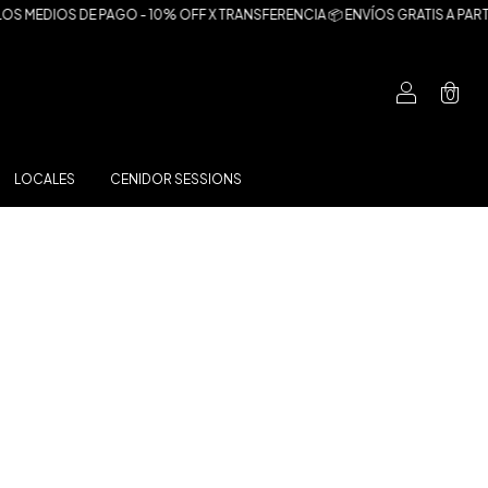
MEDIOS DE PAGO - 10% OFF X TRANSFERENCIA 📦 ENVÍOS GRATIS A PARTIR D
0
LOCALES
CENIDOR SESSIONS