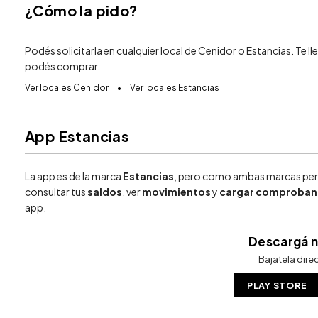
¿Cómo la pido?
Podés solicitarla en cualquier local de Cenidor o Estancias. Te ll
podés comprar.
Ver locales Cenidor
•
Ver locales Estancias
App Estancias
La app es de la marca
Estancias
, pero como ambas marcas pert
consultar tus
saldos
, ver
movimientos
y
cargar comproban
app.
Descargá n
Bajatela direc
PLAY STORE