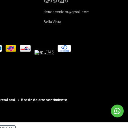
541150554426
tiendacenidor@gmail.com
Bella Vista
gresá acá.
/
Botón de arrepentimiento