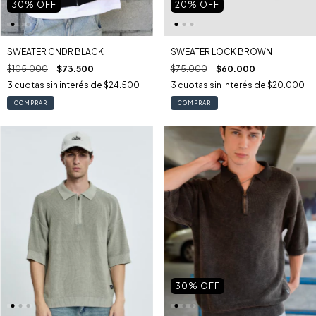
20
% OFF
30
% OFF
SWEATER LOCK BROWN
SWEATER CNDR BLACK
$75.000
$60.000
$105.000
$73.500
3
cuotas sin interés de
$20.000
3
cuotas sin interés de
$24.500
COMPRAR
COMPRAR
30
% OFF