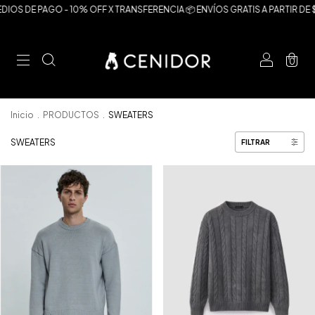
O - 10% OFF X TRANSFERENCIA 📦 ENVÍOS GRATIS A PARTIR DE $190.000
0
Inicio
.
PRODUCTOS
.
SWEATERS
SWEATERS
FILTRAR