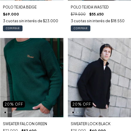
POLO TEJIDA BEIGE
POLO TEJIDA WASTED
$69.000
$79.500
$55.650
3
cuotas sin interés de
$23.000
3
cuotas sin interés de
$18.550
COMPRAR
COMPRAR
20
% OFF
20
% OFF
SWEATER FALCON GREEN
SWEATER LOCK BLACK
$72.000
$57.600
$75.000
$60.000