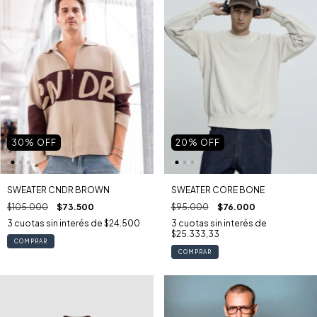
30
% OFF
20
% OFF
SWEATER CNDR BROWN
SWEATER CORE BONE
$105.000
$73.500
$95.000
$76.000
3
cuotas sin interés de
$24.500
3
cuotas sin interés de
$25.333,33
COMPRAR
COMPRAR