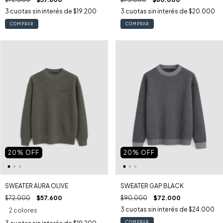
3
cuotas sin interés de
$19.200
3
cuotas sin interés de
$20.000
COMPRAR
COMPRAR
20
% OFF
20
% OFF
SWEATER AURA OLIVE
SWEATER GAP BLACK
$72.000
$57.600
$90.000
$72.000
3
cuotas sin interés de
$24.000
2 colores
COMPRAR