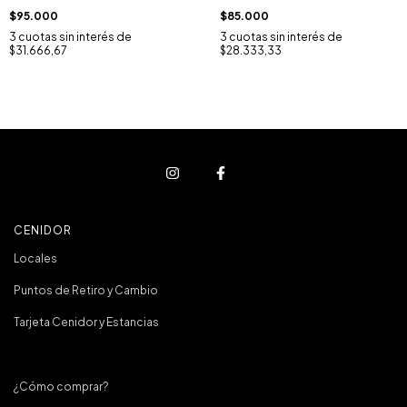
$95.000
$85.000
3
cuotas sin interés de
3
cuotas sin interés de
$31.666,67
$28.333,33
CENIDOR
Locales
Puntos de Retiro y Cambio
Tarjeta Cenidor y Estancias
¿Cómo comprar?