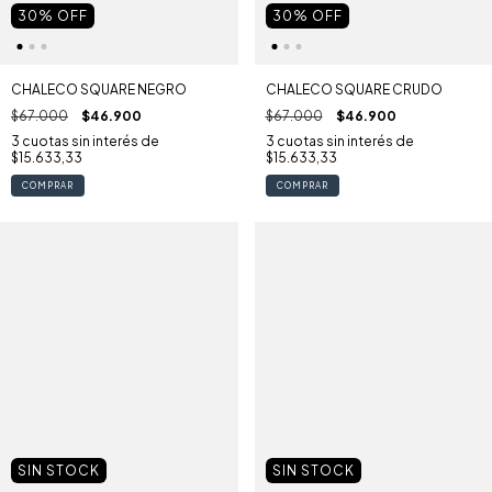
30
% OFF
30
% OFF
CHALECO SQUARE NEGRO
CHALECO SQUARE CRUDO
$67.000
$46.900
$67.000
$46.900
3
cuotas sin interés de
3
cuotas sin interés de
$15.633,33
$15.633,33
COMPRAR
COMPRAR
SIN STOCK
SIN STOCK