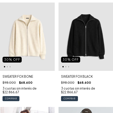
30
% OFF
30
% OFF
SWEATER FOX BONE
SWEATER FOX BLACK
$98.000
$68.600
$98.000
$68.600
3
cuotas sin interés de
3
cuotas sin interés de
$22.866,67
$22.866,67
COMPRAR
COMPRAR