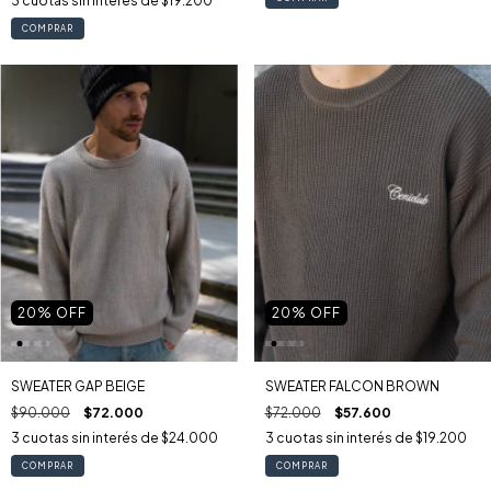
3
cuotas sin interés de
$19.200
COMPRAR
20
% OFF
20
% OFF
SWEATER GAP BEIGE
SWEATER FALCON BROWN
$90.000
$72.000
$72.000
$57.600
3
cuotas sin interés de
$24.000
3
cuotas sin interés de
$19.200
COMPRAR
COMPRAR