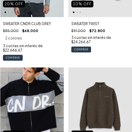
20
% OFF
20
% OFF
SWEATER TWIST
SWEATER CNDR CLUB GREY
$91.000
$72.800
$85.000
$68.000
3
cuotas sin interés de
2 colores
$24.266,67
3
cuotas sin interés de
COMPRAR
$22.666,67
COMPRAR