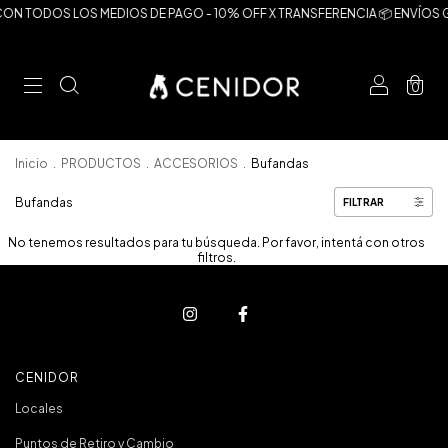
 CON TODOS LOS MEDIOS DE PAGO - 10% OFF X TRANSFERENCIA 📦 ENVÍOS GR
0
Inicio
.
PRODUCTOS
.
ACCESORIOS
.
Bufandas
Bufandas
FILTRAR
No tenemos resultados para tu búsqueda. Por favor, intentá con otros
filtros.
CENIDOR
Locales
Puntos de Retiro y Cambio