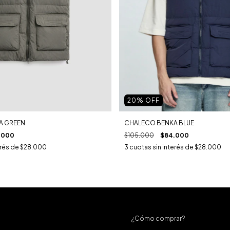
20
% OFF
A GREEN
CHALECO BENKA BLUE
.000
$105.000
$84.000
erés de
$28.000
3
cuotas sin interés de
$28.000
¿Cómo comprar?