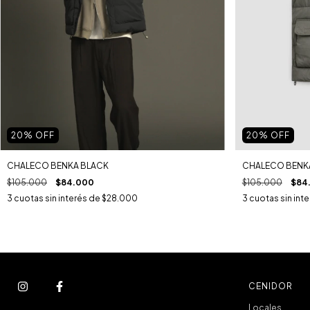
20
% OFF
20
% OFF
CHALECO BENKA BLACK
CHALECO BENK
$105.000
$84.000
$105.000
$84
3
cuotas sin interés de
$28.000
3
cuotas sin int
CENIDOR
Locales