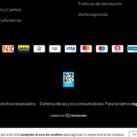
Politicas de devolución
iro y Cambio
Venta mayorista
r y Estancias
erechos reservados.
Defensa de las y los consumidores. Para reclamos
in
por este sitio
aceptás el uso de cookies
para agilizar tu experiencia de compra.
EN