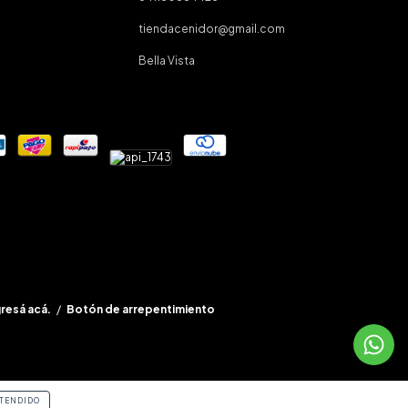
tiendacenidor@gmail.com
Bella Vista
gresá acá.
/
Botón de arrepentimiento
TENDIDO