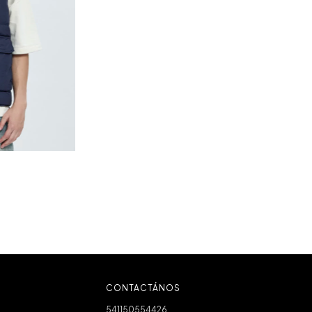
CONTACTÁNOS
541150554426