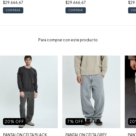
$29.666,67
$29.666,67
$29
COMPRAR
COMPRAR
CO
Para comprar con este producto
20
% OFF
20
7
% OFF
PANTALON CELTA BLACK
PAN
PANTALON CELTA GREY