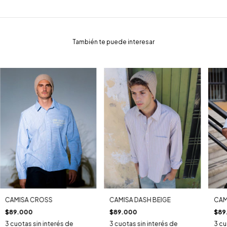
También te puede interesar
CAMISA CROSS
CAMISA DASH BEIGE
CAM
$89.000
$89.000
$89
3
cuotas sin interés de
3
cuotas sin interés de
3
cu