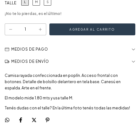
L
M
S
TALLE
¡No te lo pierdas, es el último!
MEDIOS DE PAGO
MEDIOS DE ENVÍO
Camisa rayada confeccionada en poplín. Acceso frontal con
botones. Detalle de bolsillo delantero en tela base. Canesú en
espalda. Arte en el frente.
El modelo mide 1.80 mts y usa talle M.
Tenés dudas con el talle? En la última foto tenés todas las medidas!