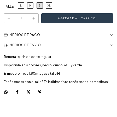
L
M
S
XL
TALLE
MEDIOS DE PAGO
MEDIOS DE ENVÍO
Remera tejida de corte regular.
Disponible en 4 colores, negro, crudo, azul y verde.
El modelo mide 1,80mts y usa talle M.
Tenés dudas con el talle? En la última foto tenés todas las medidas!