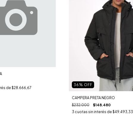
A
36
% OFF
erés de
$28.666,67
CAMPERA PRETA NEGRO
$232.000
$148.480
3
cuotas sin interés de
$49.493,33