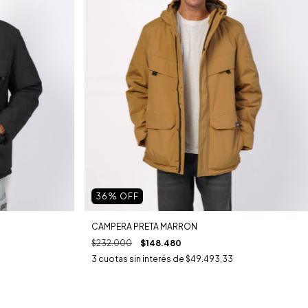
36
% OFF
CAMPERA PRETA MARRON
$232.000
$148.480
3
cuotas sin interés de
$49.493,33