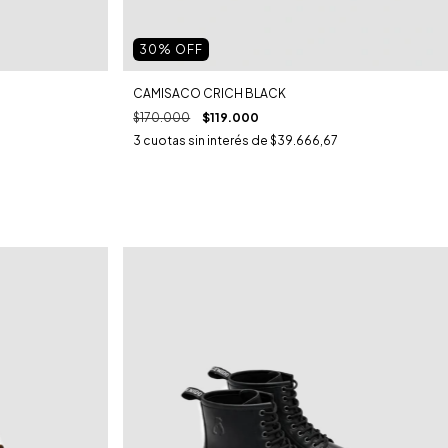
30
% OFF
CAMISACO CRICH BLACK
$170.000
$119.000
3
cuotas sin interés de
$39.666,67