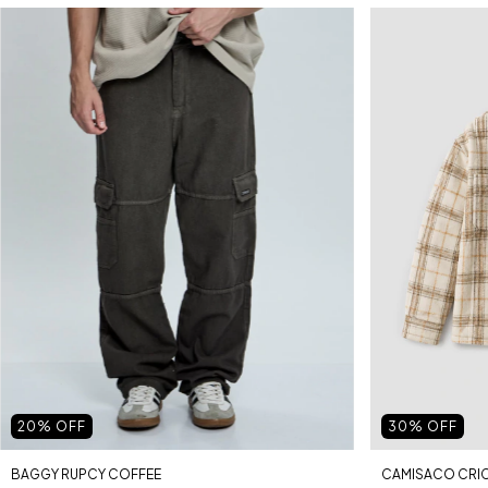
30
% OFF
20
% OFF
CAMISACO CRIC
BAGGY RUPCY COFFEE