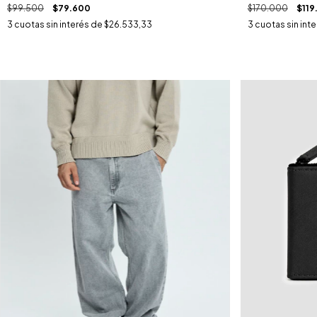
$170.000
$119
$99.500
$79.600
3
cuotas sin int
3
cuotas sin interés de
$26.533,33