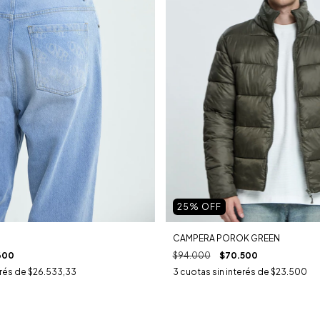
25
% OFF
CAMPERA POROK GREEN
$94.000
$70.500
600
3
cuotas sin interés de
$23.500
erés de
$26.533,33