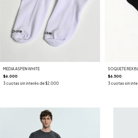
MEDIA ASPEN WHITE
SOQUETE REX B
$6.000
$6.500
3
cuotas sin interés de
$2.000
3
cuotas sin int