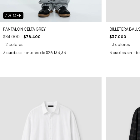
7
% OFF
BILLETERA BAL
PANTALON CELTA GREY
$37.000
$84.000
$78.400
3 colores
2 colores
3
cuotas sin int
3
cuotas sin interés de
$26.133,33