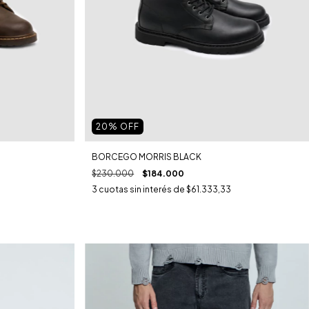
20
% OFF
BORCEGO MORRIS BLACK
$230.000
$184.000
3
cuotas sin interés de
$61.333,33