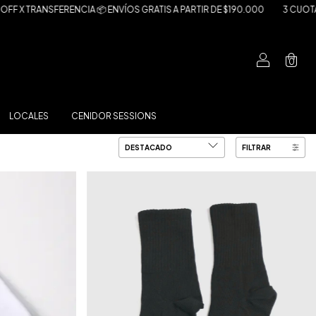
A 📦 ENVÍOS GRATIS A PARTIR DE $190.000
3 CUOTAS SIN INTERÉS 6 CU
0
LOCALES
CENIDOR SESSIONS
FILTRAR