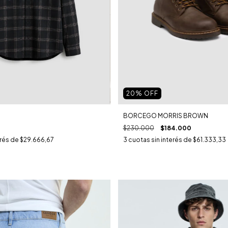
20
% OFF
BORCEGO MORRIS BROWN
$230.000
$184.000
erés de
$29.666,67
3
cuotas sin interés de
$61.333,33