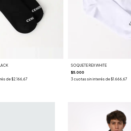
LACK
SOQUETE REX WHITE
$5.000
erés de
$2.166,67
3
cuotas sin interés de
$1.666,67