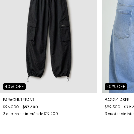
40
% OFF
20
% OFF
PARACHUTE PANT
BAGGY LASER
$96.000
$57.600
$99.500
$79.
3
cuotas sin interés de
$19.200
3
cuotas sin int