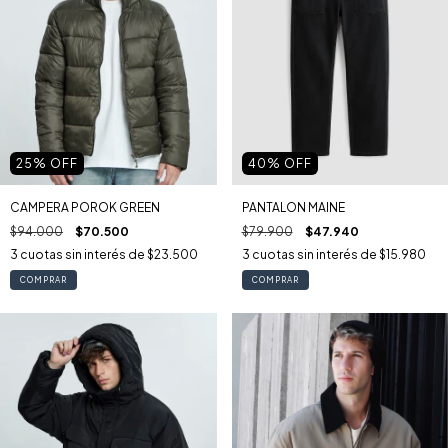
25
% OFF
40
% OFF
CAMPERA POROK GREEN
PANTALON MAINE
$94.000
$70.500
$79.900
$47.940
3
cuotas sin interés de
$23.500
3
cuotas sin interés de
$15.980
COMPRAR
COMPRAR