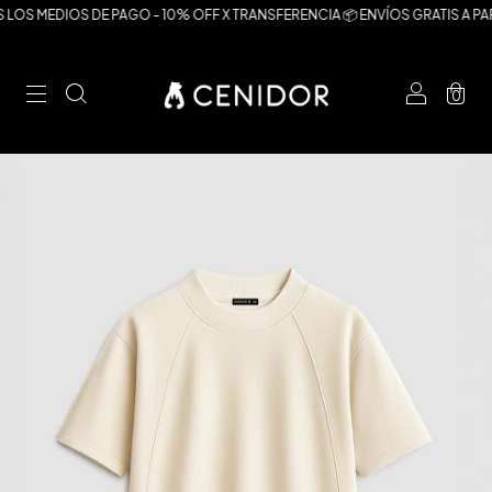
LOS MEDIOS DE PAGO - 10% OFF X TRANSFERENCIA 📦 ENVÍOS GRATIS A PART
0