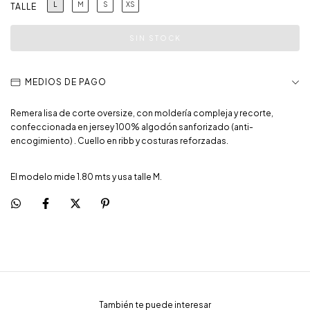
L
M
S
XS
TALLE
MEDIOS DE PAGO
Remera lisa de corte oversize, con moldería compleja y recorte,
confeccionada en jersey 100% algodón sanforizado (anti-
encogimiento) . Cuello en ribb y costuras reforzadas.
El modelo mide 1.80 mts y usa talle M.
También te puede interesar